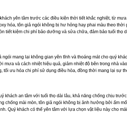
khách yên tâm trước các điều kiện thời tiết khắc nghiệt, từ mưa
oxy hóa, tôn giả ngói không bị hư hỏng hay phai màu theo thời 
n tiết kiệm chi phí bảo dưỡng và sửa chữa, đảm bảo tuổi thọ d
giả ngói mang lại không gian yên tĩnh và thoáng mát cho quý kh
trời mưa và cách nhiệt hiệu quả, giảm nhiệt độ bên trong nhà và
, tối ưu hóa chi phí sử dụng điều hòa, đồng thời mang lại sự th
uý khách an tâm với tuổi thọ dài lâu, khả năng chống chịu trước
ăng chống mài mòn, tôn giả ngói không bị ảnh hưởng bởi ẩm mố
ình. Quý khách có thể yên tâm với lựa chọn vật liệu này cho má