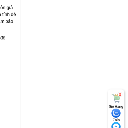
Tôn giả
 tính dễ
đảm bảo
 để
0
Giỏ Hàng
Zalo