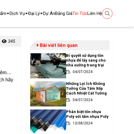
hẩm
Dịch Vụ
Đại Lý
Dự Án
Bảng Giá
Tin Tức
Liên Hệ
345
Bài viết liên quan
Bí quyết sử dụng tôn
nhựa để lấy sáng cho
nhà xưởng trang trại
04/07/2024
n kẽm…
ách hãy
Những Lợi Ích Không
Tưởng Của Tấm Xốp
Cách Nhiệt Cát Tường
04/07/2024
Phân biệt tôn nhựa
Poly với tấm nhựa Poly
13/08/2024