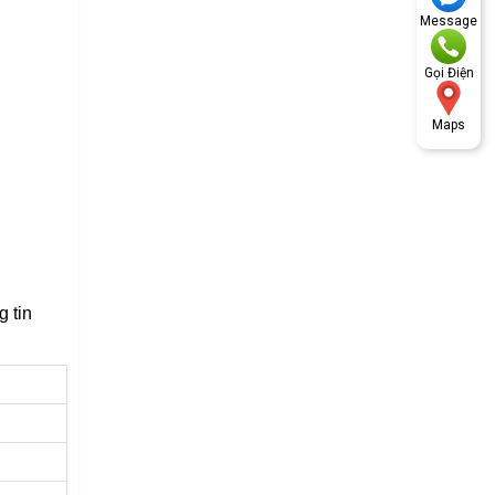
Message
Gọi Điện
Maps
 tin