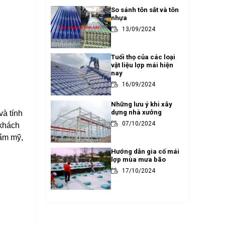
So sánh tôn sắt và tôn
nhựa
13/09/2024
Tuổi thọ của các loại
vật liệu lợp mái hiện
nay
16/09/2024
Những lưu ý khi xây
dựng nhà xưởng
và tính
07/10/2024
 khách
hẩm mỹ,
Hướng dẫn gia cố mái
lợp mùa mưa bão
17/10/2024