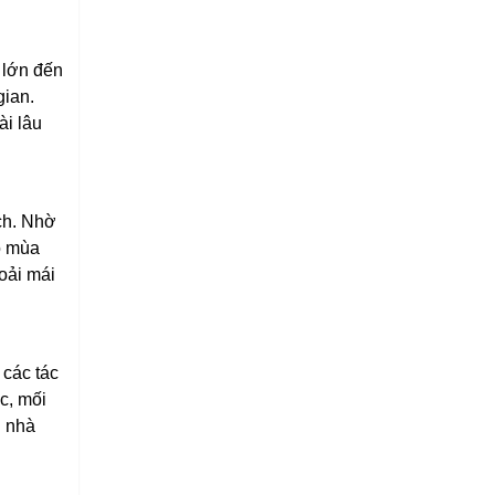
 lớn đến
gian.
ài lâu
ách. Nhờ
o mùa
oải mái
 các tác
c, mối
i nhà