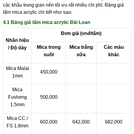
các khâu trung gian nên tối ưu rất nhiều chi phí. Bảng giá
tấm mica acrylic chi tiết như sau:
4.1
Bảng giá tấm mica acrylic Đài Loan
Đơn giá (vnđ/tấm)
Nhãn hiệu
Mica trong
Mica trắng
Các màu
/ Độ dày
suốt
sữa
khác
Mica Malai
450,000
1mm
Mica
Fusheng
500,000
1.5mm
Mica CC /
602,000
642,000
682,000
FS 1.8mm