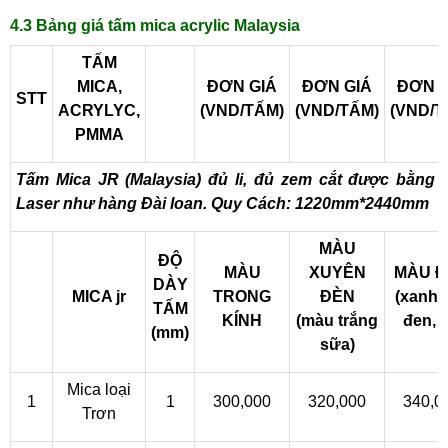
4.3 Bảng giá tấm mica acrylic Malaysia
TẤM
MICA,
ĐƠN GIÁ
ĐƠN GIÁ
ĐƠN G
STT
ACRYLYC,
(VND/TẤM)
(VND/TẤM)
(VND/T
PMMA
Tấm Mica JR (Malaysia) đủ li, đủ zem cắt được bằng 
Laser như hàng Đài loan. Quy Cách: 1220mm*2440mm
MÀU
ĐỘ
MÀU
XUYÊN
MÀU Đ
DÀY
MICA jr
TRONG
ĐÈN
(xanh, 
TẤM
KÍNH
(màu trắng
đen, ..
(mm)
sữa)
Mica loại
1
1
300,000
320,000
340,0
Trơn