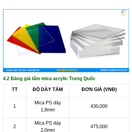
4.2 Bảng giá tấm mica acrylic Trung Quốc
TT
ĐỘ DÀY TẤM
ĐƠN GIÁ (VNĐ)
Mica PS dày
1
430,000
1,8mm
Mica PS dày
2
475,000
2,0mm