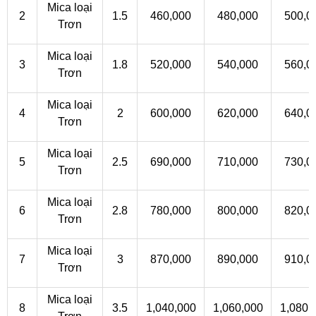
Mica loại
2
1.5
460,000
480,000
500,0
Trơn
Mica loại
3
1.8
520,000
540,000
560,0
Trơn
Mica loại
4
2
600,000
620,000
640,0
Trơn
Mica loại
5
2.5
690,000
710,000
730,0
Trơn
Mica loại
6
2.8
780,000
800,000
820,0
Trơn
Mica loại
7
3
870,000
890,000
910,0
Trơn
Mica loại
8
3.5
1,040,000
1,060,000
1,080,