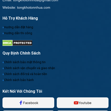
Email: tongkhotonnhua@gmail.com
Website: tongkhotonnhua.com
Hỗ Trợ Khách Hàng
Hướng dẫn đặt hàng
Hướng dẫn thi công
Quy Định Chính Sách
Chính sách bảo mật thông tin
Chính sách vận chuyển và giao nhận
Chính sách đổi trả và hoàn tiền
Chính sách bảo hành
Kết Nối Với Chúng Tôi
Facebook
Youtube