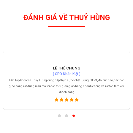
ĐÁNH GIÁ VỀ THUỶ HÙNG
LÊ THẾ CHUNG
( CEO Nhân Kiệt )
Tấm lợp Poly của Thuỷ Hùng cung cấp thực sự có chất lượng rất tốt, độ bền cao, các bạn
giao hàng rất đúng mẫu mã tôi đặt, thời gian giao hàng nhanh chóng và rất tận tâm với
khách hàng