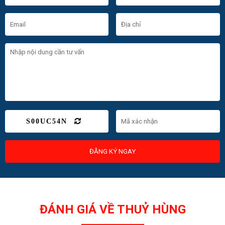
S00UC54N
ĐĂNG KÝ NGAY
ĐÁNH GIÁ VỀ THUỶ HÙNG