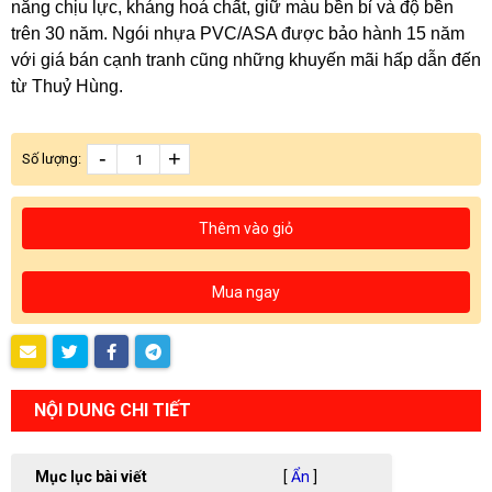
năng chịu lực, kháng hoá chất, giữ màu bền bỉ và độ bền
trên 30 năm. Ngói nhựa PVC/ASA được bảo hành 15 năm
với giá bán cạnh tranh cũng những khuyến mãi hấp dẫn đến
từ Thuỷ Hùng.
-
+
Số lượng:
Thêm vào giỏ
Mua ngay
NỘI DUNG CHI TIẾT
Mục lục bài viết
[
Ẩn
]