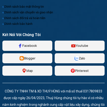
Chính sách bảo mật thông tin
Chính sách vận chuyển và giao nhận
Chính sách đổi trả và hoàn tiền
Chính sách bảo hành
Kết Nối Với Chúng Tôi
Facebook
Youtube
Blogger
Zalo
Map
Pinterest
CÔNG TY TNHH TM & XD THUỶ HÙNG với mã số thuế 0317809833
được cấp ngày 26/04/2023, Thuỷ Hùng chúng tôi tự hào vì có nhiều
năm kinh nghiệm trong nghành cung cấp vật liệu xây dựng, chúng tôi