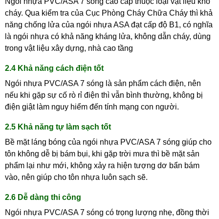
Ngói nhựa PVC/ASA 7 sóng cao cấp thuộc loại vật liệu khó
cháy. Qua kiểm tra của Cục Phòng Cháy Chữa Cháy thì khả
năng chống lửa của ngói nhựa ASA đạt cấp độ B1, có nghĩa
là ngói nhựa có khả năng kháng lửa, không dẫn cháy, dùng
trong vật liệu xây dựng, nhà cao tầng
2.4 Khả năng cách điện tốt
Ngói nhựa PVC/ASA 7 sóng là sản phẩm cách điện, nên
nếu khi gặp sự cố rò rỉ điện thì vẫn bình thường, không bị
điện giật làm nguy hiểm đến tính mạng con người.
2.5 Khả năng tự làm sạch tốt
Bề mặt láng bóng của ngói nhựa PVC/ASA 7 sóng giúp cho
tôn không dễ bị bám bụi, khi gặp trời mưa thì bề mặt sản
phẩm lại như mới, không xảy ra hiện tượng dơ bẩn bám
vào, nên giúp cho tôn nhựa luôn sạch sẽ.
2.6 Dễ dàng thi công
Ngói nhựa PVC/ASA 7 sóng có trọng lượng nhẹ, đồng thời