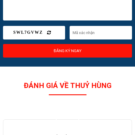
SWL7GVWZ
ĐĂNG KÝ NGAY
ĐÁNH GIÁ VỀ THUỶ HÙNG