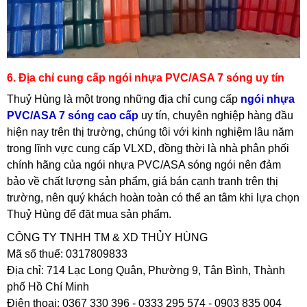
6. Địa chỉ cung cấp ngói nhựa PVC/ASA 7 sóng uy tín
Thuỷ Hùng là một trong những địa chỉ cung cấp
ngói nhựa
PVC/ASA 7 sóng cao cấp
uy tín, chuyên nghiệp hàng đầu
hiện nay trên thị trường, chúng tôi với kinh nghiệm lâu năm
trong lĩnh vực cung cấp VLXD, đồng thời là nhà phân phối
chính hãng của ngói nhựa PVC/ASA sóng ngói nên đảm
bảo về chất lượng sản phẩm, giá bán cạnh tranh trên thị
trường, nên quý khách hoàn toàn có thể an tâm khi lựa chọn
Thuỷ Hùng để đặt mua sản phẩm.
CÔNG TY TNHH TM & XD THỦY HÙNG
Mã số thuế: 0317809833
Địa chỉ: 714 Lạc Long Quân, Phường 9, Tân Bình, Thành
phố Hồ Chí Minh
Điện thoại: 0367 330 396 - 0333 295 574 - 0903 835 004