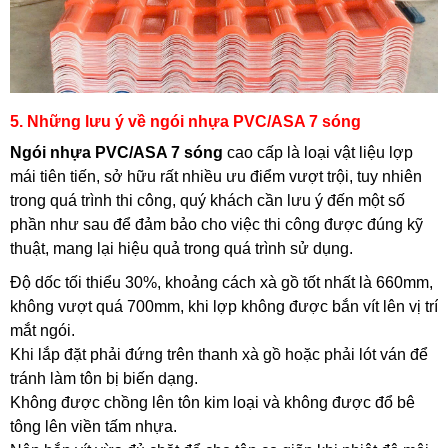
5. Những lưu ý về ngói nhựa PVC/ASA 7 sóng
Ngói nhựa PVC/ASA 7 sóng
cao cấp là loại vật liệu lợp
mái tiên tiến, sở hữu rất nhiều ưu điểm vượt trội, tuy nhiên
trong quá trình thi công, quý khách cần lưu ý đến một số
phần như sau để đảm bảo cho việc thi công được đúng kỹ
thuật, mang lại hiệu quả trong quá trình sử dụng.
Độ dốc tối thiểu 30%, khoảng cách xà gồ tốt nhất là 660mm,
không vượt quá 700mm, khi lợp không được bắn vít lên vị trí
mắt ngói.
Khi lắp đặt phải đứng trên thanh xà gồ hoặc phải lót ván để
tránh làm tôn bị biến dạng.
Không được chồng lên tôn kim loại và không được đổ bê
tông lên viền tấm nhựa.