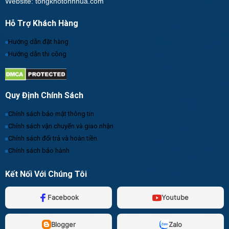
Website: tongkhotonnhua.com
Hỗ Trợ Khách Hàng
Hướng dẫn đặt hàng
Hướng dẫn thi công
Quy Định Chính Sách
Chính sách bảo mật thông tin
Chính sách vận chuyển và giao nhận
Chính sách đổi trả và hoàn tiền
Chính sách bảo hành
Kết Nối Với Chúng Tôi
Facebook
Youtube
Blogger
Zalo