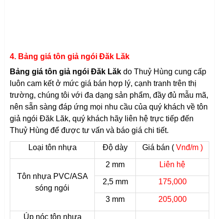
4. Bảng giá tôn giả ngói Đăk Lăk
Bảng giá tôn giả ngói Đăk Lăk
do Thuỷ Hùng cung cấp
luôn cam kết ở mức giá bán hợp lý, cạnh tranh trên thị
trường, chúng tôi với đa dạng sản phẩm, đầy đủ mẫu mã,
nên sẵn sàng đáp ứng mọi nhu cầu của quý khách về tôn
giả ngói
Đăk Lăk
, quý khách hãy liên hệ trực tiếp đến
Thuỷ Hùng để được tư vấn và báo giá chi tiết.
Loại tôn nhựa
Độ dày
Giá bán (
Vnđ/m )
2 mm
Liên hệ
Tôn nhựa PVC/ASA
2,5 mm
175,000
sóng ngói
3 mm
205,000
Úp nóc tôn nhựa