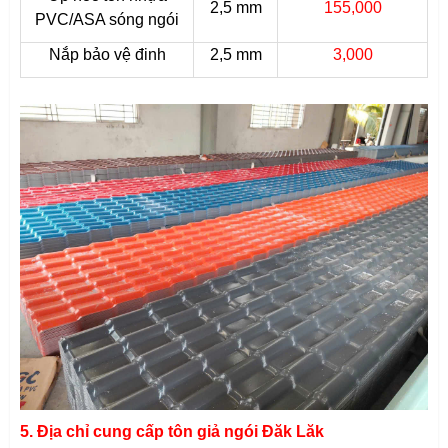
2,5 mm
155,000
PVC/ASA sóng ngói
Nắp bảo vệ đinh
2,5 mm
3,000
5. Địa chỉ cung cấp tôn giả ngói Đăk Lăk