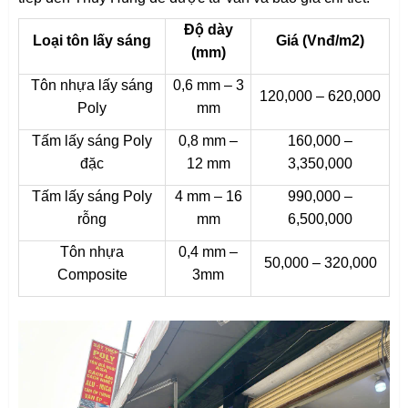
Độ dày
Loại tôn lấy sáng
Giá (Vnđ/m2)
(mm)
Tôn nhựa lấy sáng
0,6 mm – 3
120,000 – 620,000
Poly
mm
Tấm lấy sáng Poly
0,8 mm –
160,000 –
đặc
12 mm
3,350,000
Tấm lấy sáng Poly
4 mm – 16
990,000 –
rỗng
mm
6,500,000
Tôn nhựa
0,4 mm –
50,000 – 320,000
Composite
3mm