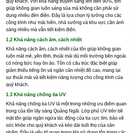
quý khách. Với khả năng truyền sáng lên đến 90%, tôn
giúp không gian luôn sáng sủa mà không cần phải sử
dụng nhiều đèn điện. Đây là lựa chọn lý tưởng cho các
công trình như mái hiên, nhà xưởng và khu vực cần ánh
sáng nhiều mà vẫn tiết kiệm điện.
1.2 Khả năng cách âm, cách nhiệt
Khả năng cách âm, cách nhiệt của tôn giúp không gian
luôn mát mẻ, yên tĩnh, thoải mái dù môi trường bên ngoài
có nóng bức hay ồn ào. Tôn có cấu trúc đặc biệt giúp
giảm thiểu tiếng ồn và ngăn cản nhiệt độ cao, mang lại
sự thoải mái và tiết kiệm năng lượng cho công trình của
quý khách.
1.3 Khả năng chống tia UV
Khả năng chống tia UV là một trong những ưu điểm quan
trọng của tôn lấy sáng
Quảng Ngãi
. Lớp phủ UV trên bề
mặt tôn giúp ngăn ngừa tác động của tia cực tím, bảo vệ
sức khỏe cho quý khách và kéo dài tuổi thọ của sản
phẩm. Đây là yếu tố quan trọng khi sử dụng tôn trong các