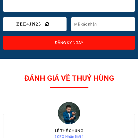
EEE4JN25
ĐĂNG KÝ NGAY
ĐÁNH GIÁ VỀ THUỶ HÙNG
LÊ THẾ CHUNG
( CEO Nhân Kiệt )