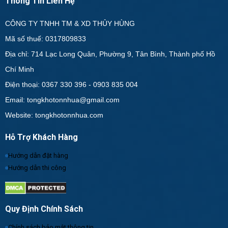
Thông Tin Liên Hệ
CÔNG TY TNHH TM & XD THỦY HÙNG
Mã số thuế: 0317809833
Địa chỉ: 714 Lạc Long Quân, Phường 9, Tân Bình, Thành phố Hồ
Chí Minh
Điện thoại: 0367 330 396 - 0903 835 004
Email: tongkhotonnhua@gmail.com
Website: tongkhotonnhua.com
Hỗ Trợ Khách Hàng
Hướng dẫn đặt hàng
Hướng dẫn thi công
Quy Định Chính Sách
Chính sách bảo mật thông tin