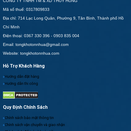
CÔNG TY TNHH TM & XD THỦY HÙNG
Mã số thuế: 0317809833
Địa chỉ: 714 Lạc Long Quân, Phường 9, Tân Bình, Thành phố Hồ
Chí Minh
Điện thoại: 0367 330 396 - 0903 835 004
Email: tongkhotonnhua@gmail.com
Website: tongkhotonnhua.com
Hỗ Trợ Khách Hàng
Hướng dẫn đặt hàng
Hướng dẫn thi công
Quy Định Chính Sách
Chính sách bảo mật thông tin
Chính sách vận chuyển và giao nhận