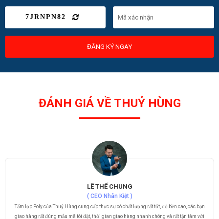
7JRNPN82
ĐĂNG KÝ NGAY
ĐÁNH GIÁ VỀ THUỶ HÙNG
LÊ THẾ CHUNG
( CEO Nhân Kiệt )
Tấm lợp Poly của Thuỷ Hùng cung cấp thực sự có chất lượng rất tốt, độ bền cao, các bạn
giao hàng rất đúng mẫu mã tôi đặt, thời gian giao hàng nhanh chóng và rất tận tâm với