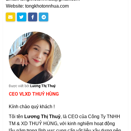
Website: tongkhotonnhua.com
Được viết bởi:
Lương Thị Thuỷ
CEO VLXD THUỶ HÙNG
Kính chào quý khách !
Tôi tên
Lương Thị Thuỷ
, là CEO của Công Ty TNHH
TM & XD THUỶ HÙNG, với kinh nghiệm hoạt động
lâu năm trong lĩnh vực cung cấp vật liệu xây dựng nên