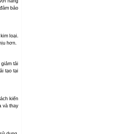
 với nắng
, đảm bảo
kim loại.
hịu hơn.
 giảm tải
i tạo tại
cách kiến
a và thay
 sử dụng.