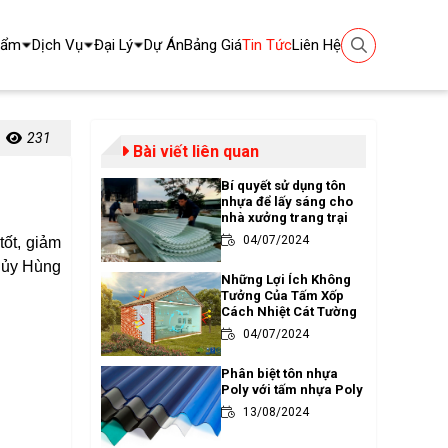
hẩm
Dịch Vụ
Đại Lý
Dự Án
Bảng Giá
Tin Tức
Liên Hệ
231
Bài viết liên quan
Bí quyết sử dụng tôn
nhựa để lấy sáng cho
nhà xưởng trang trại
04/07/2024
tốt, giảm
Thủy Hùng
Những Lợi Ích Không
Tưởng Của Tấm Xốp
Cách Nhiệt Cát Tường
04/07/2024
Phân biệt tôn nhựa
Poly với tấm nhựa Poly
13/08/2024