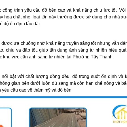
công trình yêu cầu độ bền cao và khả năng chịu lực tốt. Với
hay hóa chất nhẹ, loại tôn này thường được sử dụng cho nhà x
ì độ ổn định lâu dài.
ng được ưa chuộng nhờ khả năng truyền sáng tốt nhưng vẫn đ
ao, chịu va đập tốt, giúp tận dụng ánh sáng tự nhiên hiệu qu
ặc khu vực cần ánh sáng tự nhiên tại Phường Tây Thạnh.
nổi bật với chất lượng đồng đều, độ trong suốt ổn định và 
 không gian bên dưới luôn đủ sáng mà còn hạn chế nóng và bả
 yêu cầu cao về thẩm mỹ và độ bền.