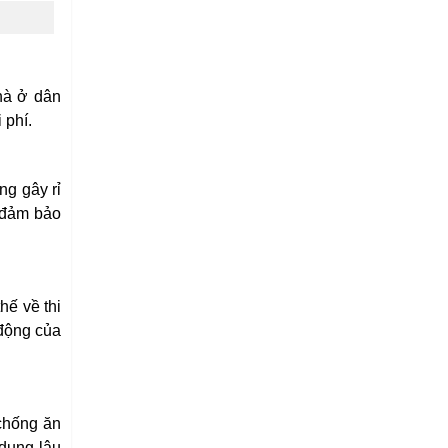
hà ở dân
 phí.
ng gây rỉ
 đảm bảo
hế về thi
 động của
 chống ăn
 dụng lâu