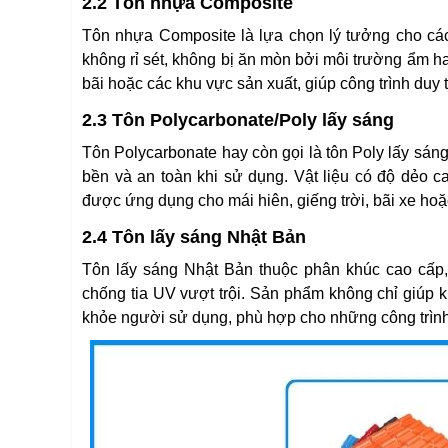
2.2 Tôn nhựa Composite
Tôn nhựa Composite là lựa chọn lý tưởng cho các 
không rỉ sét, không bị ăn mòn bởi môi trường ẩm 
bãi hoặc các khu vực sản xuất, giúp công trình duy tr
2.3 Tôn Polycarbonate/Poly lấy sáng
Tôn Polycarbonate hay còn gọi là tôn Poly lấy sá
bền và an toàn khi sử dụng. Vật liệu có độ dẻo c
được ứng dụng cho mái hiên, giếng trời, bãi xe ho
2.4 Tôn lấy sáng Nhật Bản
Tôn lấy sáng Nhật Bản thuộc phân khúc cao cấp, 
chống tia UV vượt trội. Sản phẩm không chỉ giúp
khỏe người sử dụng, phù hợp cho những công trình