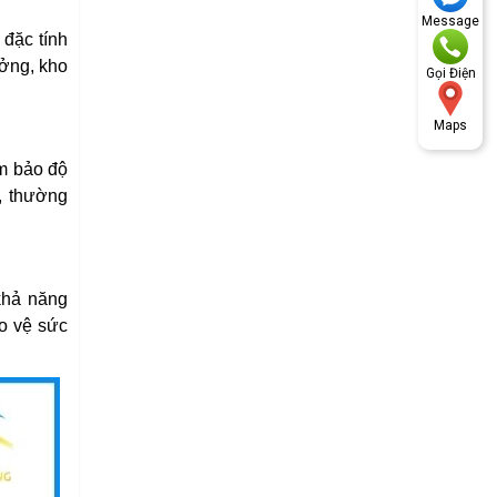
Message
 đặc tính
ưởng, kho
Gọi Điện
Maps
ảm bảo độ
ả, thường
khả năng
o vệ sức