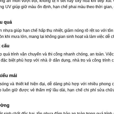
ăn mòn vượt trội, không bị rỉ sét hay oxy hóa khi tiếp xúc
g UV giúp giữ màu ổn định, hạn chế phai màu theo thời gian
ệu quả
hựa giúp hạn chế hấp thụ nhiệt, giảm nóng rõ rệt so với tôn 
 ồn khi mưa lớn, mang lại không gian sinh hoạt và làm việc dễ c
t cấu
 quá trình vận chuyển và thi công nhanh chóng, an toàn. Việc
 đặc biệt phù hợp với nhà ở dân dụng, nhà trọ và công trình cả
kiểu mái
óng và thiết kế hiện đại, dễ dàng phù hợp với nhiều phong 
p luôn giữ được vẻ thẩm mỹ lâu dài, hạn chế chi phí sửa chữ
rường
t sinh chất độc hại, tôn nhựa đảm bảo an toàn trong quá trình