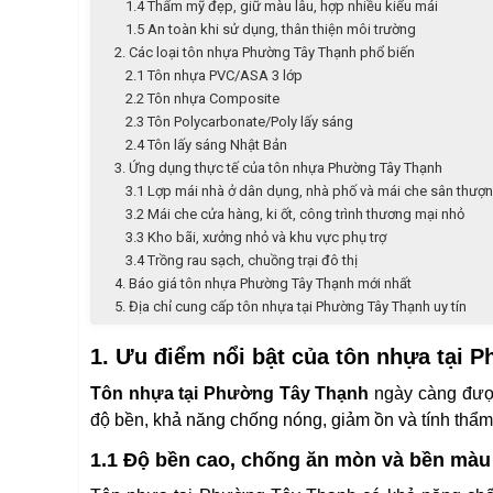
1.4 Thẩm mỹ đẹp, giữ màu lâu, hợp nhiều kiểu mái
1.5 An toàn khi sử dụng, thân thiện môi trường
2. Các loại tôn nhựa Phường Tây Thạnh phổ biến
2.1 Tôn nhựa PVC/ASA 3 lớp
2.2 Tôn nhựa Composite
2.3 Tôn Polycarbonate/Poly lấy sáng
2.4 Tôn lấy sáng Nhật Bản
3. Ứng dụng thực tế của tôn nhựa Phường Tây Thạnh
3.1 Lợp mái nhà ở dân dụng, nhà phố và mái che sân thượ
3.2 Mái che cửa hàng, ki ốt, công trình thương mại nhỏ
3.3 Kho bãi, xưởng nhỏ và khu vực phụ trợ
3.4 Trồng rau sạch, chuồng trại đô thị
4. Báo giá tôn nhựa Phường Tây Thạnh mới nhất
5. Địa chỉ cung cấp tôn nhựa tại Phường Tây Thạnh uy tín
1. Ưu điểm nổi bật của tôn nhựa tại 
Tôn nhựa tại Phường Tây Thạnh
ngày càng được
độ bền, khả năng chống nóng, giảm ồn và tính thẩm
1.1 Độ bền cao, chống ăn mòn và bền màu