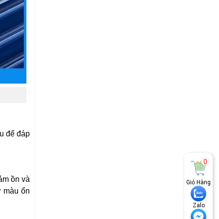
u để đáp
0
iảm ồn và
Giỏ Hàng
iữ màu ổn
Zalo