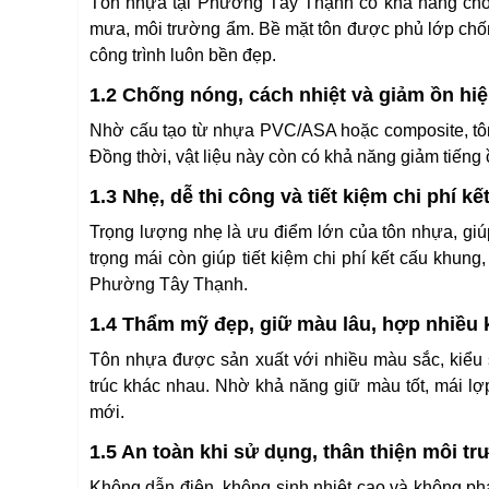
Tôn nhựa tại Phường Tây Thạnh có khả năng chống 
mưa, môi trường ẩm. Bề mặt tôn được phủ lớp chốn
công trình luôn bền đẹp.
1.2 Chống nóng, cách nhiệt và giảm ồn hi
Nhờ cấu tạo từ nhựa PVC/ASA hoặc composite, tôn n
Đồng thời, vật liệu này còn có khả năng giảm tiếng
1.3 Nhẹ, dễ thi công và tiết kiệm chi phí kế
Trọng lượng nhẹ là ưu điểm lớn của tôn nhựa, giúp
trọng mái còn giúp tiết kiệm chi phí kết cấu khung,
Phường Tây Thạnh.
1.4 Thẩm mỹ đẹp, giữ màu lâu, hợp nhiều 
Tôn nhựa được sản xuất với nhiều màu sắc, kiểu s
trúc khác nhau. Nhờ khả năng giữ màu tốt, mái lợ
mới.
1.5 An toàn khi sử dụng, thân thiện môi t
Không dẫn điện, không sinh nhiệt cao và không phá