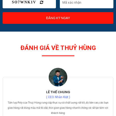
SO7WNK1V
ĐĂNG KÝ NGAY
ĐÁNH GIÁ VỀ THUỶ HÙNG
LÊ THẾ CHUNG
( CEO Nhân Kiệt )
Tấm lợp Poly của Thuỷ Hùng cung cấp thực sự có chất lượng rất tốt, độ bền cao, các bạn
giao hàng rất đúng mẫu mã tôi đặt, thời gian giao hàng nhanh chóng và rất tận tâm với
khách hàng