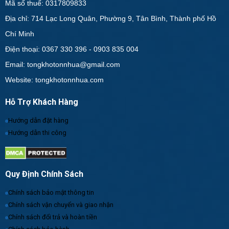
Mã số thuế: 0317809833
Địa chỉ: 714 Lạc Long Quân, Phường 9, Tân Bình, Thành phố Hồ
Chí Minh
Điện thoại: 0367 330 396 - 0903 835 004
Email: tongkhotonnhua@gmail.com
Website: tongkhotonnhua.com
Hỗ Trợ Khách Hàng
Hướng dẫn đặt hàng
Hướng dẫn thi công
Quy Định Chính Sách
Chính sách bảo mật thông tin
Chính sách vận chuyển và giao nhận
Chính sách đổi trả và hoàn tiền