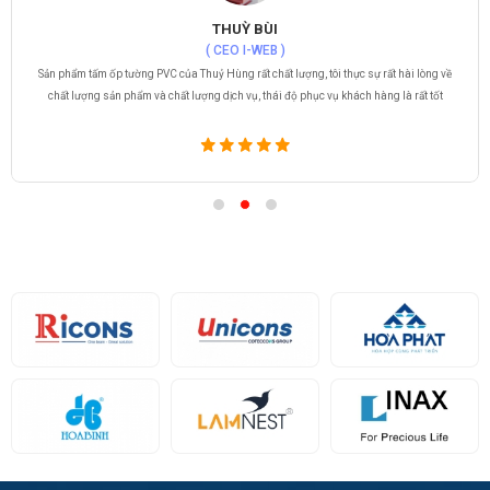
LÊ THẾ CHUNG
( CEO Nhân Kiệt )
Tấm lợp Poly của Thuỷ Hùng cung cấp thực sự có chất lượng rất tốt, độ bền cao, các bạn
giao hàng rất đúng mẫu mã tôi đặt, thời gian giao hàng nhanh chóng và rất tận tâm với
khách hàng