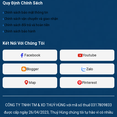
Quy Định Chính Sách
Chính sách bảo mật thông tin
Chính sách vận chuyển và giao nhận
Chính sách đổi trả và hoàn tiền
Chính sách bảo hành
Kết Nối Với Chúng Tôi
Facebook
Youtube
Blogger
Zalo
Map
Pinterest
CÔNG TY TNHH TM & XD THUỶ HÙNG với mã số thuế 0317809833
được cấp ngày 26/04/2023, Thuỷ Hùng chúng tôi tự hào vì có nhiều