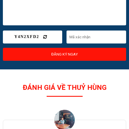
Y4N2XFD2
ĐĂNG KÝ NGAY
ĐÁNH GIÁ VỀ THUỶ HÙNG