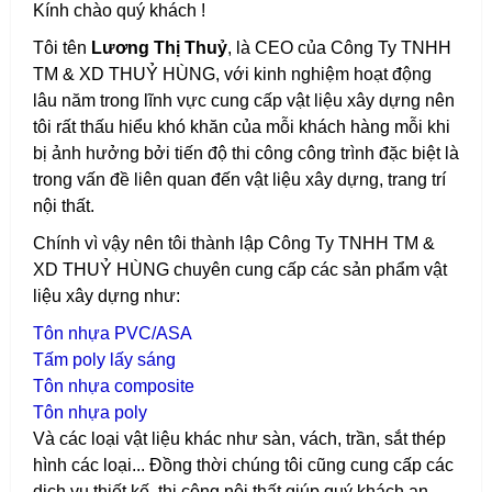
Kính chào quý khách !
Tôi tên
Lương Thị Thuỷ
, là CEO của Công Ty TNHH
TM & XD THUỶ HÙNG, với kinh nghiệm hoạt động
lâu năm trong lĩnh vực cung cấp vật liệu xây dựng nên
tôi rất thấu hiểu khó khăn của mỗi khách hàng mỗi khi
bị ảnh hưởng bởi tiến độ thi công công trình đặc biệt là
trong vấn đề liên quan đến vật liệu xây dựng, trang trí
nội thất.
Chính vì vậy nên tôi thành lập Công Ty TNHH TM &
XD THUỶ HÙNG chuyên cung cấp các sản phẩm vật
liệu xây dựng như:
T
ôn nhựa PVC/ASA
T
ấm poly lấy sáng
T
ôn nhựa composite
T
ôn nhựa poly
Và các loại vật liệu khác như sàn, vách, trần, sắt thép
hình các loại...
Đồng thời chúng tôi cũng cung cấp các
dịch vụ thiết kế, thi công nội thất giúp quý khách an