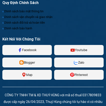
Quy Định Chính Sách
Chính sách bảo mật thông tin
Chính sách vận chuyển và giao nhận
Chính sách đổi trả và hoàn tiền
Chính sách bảo hành
Kết Nối Với Chúng Tôi
Facebook
Youtube
Blogger
Zalo
Map
Pinterest
CÔNG TY TNHH TM & XD THUỶ HÙNG với mã số thuế 0317809833
được cấp ngày 26/04/2023, Thuỷ Hùng chúng tôi tự hào vì có nhiều