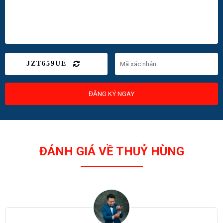
JZT659UE
ĐĂNG KÝ NGAY
ĐÁNH GIÁ VỀ THUỶ HÙNG