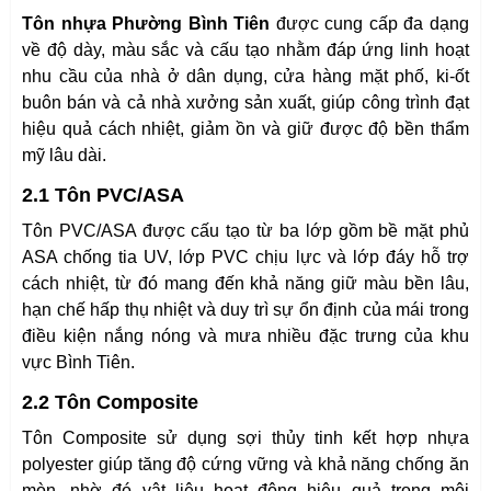
Tôn nhựa Phường Bình Tiên
được cung cấp đa dạng
về độ dày, màu sắc và cấu tạo nhằm đáp ứng linh hoạt
nhu cầu của nhà ở dân dụng, cửa hàng mặt phố, ki-ốt
buôn bán và cả nhà xưởng sản xuất, giúp công trình đạt
hiệu quả cách nhiệt, giảm ồn và giữ được độ bền thẩm
mỹ lâu dài.
2.1 Tôn PVC/ASA
Tôn PVC/ASA được cấu tạo từ ba lớp gồm bề mặt phủ
ASA chống tia UV, lớp PVC chịu lực và lớp đáy hỗ trợ
cách nhiệt, từ đó mang đến khả năng giữ màu bền lâu,
hạn chế hấp thụ nhiệt và duy trì sự ổn định của mái trong
điều kiện nắng nóng và mưa nhiều đặc trưng của khu
vực Bình Tiên.
2.2 Tôn Composite
Tôn Composite sử dụng sợi thủy tinh kết hợp nhựa
polyester giúp tăng độ cứng vững và khả năng chống ăn
mòn, nhờ đó vật liệu hoạt động hiệu quả trong môi