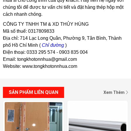
mua sỉ cho công trình của quý khách. Hãy liên hệ ngay với
chúng tôi để được tư vấn chi tiết và đặt hàng thép hộp một
cách nhanh chóng.
CÔNG TY TNHH TM & XD THỦY HÙNG
Mã số thuế: 0317809833
Địa chỉ: 714 Lạc Long Quân, Phường 9, Tân Bình, Thành
phố Hồ Chí Minh (
Chỉ đường
)
Điện thoại: 0333 295 574 - 0903 835 004
Email: tongkhotonnhua@gmail.com
Website: www.tongkhotonnhua.com
SẢN PHẨM LIÊN QUAN
Xem Thêm