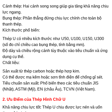
Cánh thép: Hai cánh song song giúp gia tăng khả năng chịu
lực ngang.
Bụng thép: Phần thẳng đứng chịu lực chính cho toàn bộ
thanh thép.
Kích thước phổ biến:
Thép U có nhiều kích thước như U50, U100, U150, U300
(số đo chỉ chiều cao bụng thép, tính bằng mm).
Độ dày và chiều rộng cánh tùy thuộc vào tiêu chuẩn và ứng
dụng cụ thể.
Chất liệu:
Sản xuất từ thép carbon hoặc thép hợp kim.
Có thể được mạ kẽm hoặc sơn tĩnh điện để chống gỉ sét.
Tiêu chuẩn sản xuất: Phổ biến theo các tiêu chuẩn JIS
(Nhật), ASTM (Mỹ), EN (châu Âu), TCVN (Việt Nam).
2. Ưu Điểm của Thép Hình Chữ U
Khả năng chịu lực tốt: Thép U chịu được lực nén và uốn