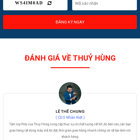
WS4IM0AD
ĐĂNG KÝ NGAY
ĐÁNH GIÁ VỀ THUỶ HÙNG
LÊ THẾ CHUNG
( CEO Nhân Kiệt )
Tấm lợp Poly của Thuỷ Hùng cung cấp thực sự có chất lượng rất tốt, độ bền cao, các bạn
giao hàng rất đúng mẫu mã tôi đặt, thời gian giao hàng nhanh chóng và rất tận tâm với
khách hàng