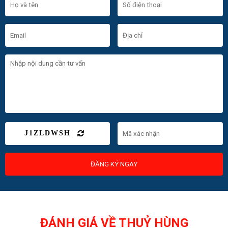
J1ZLDWSH
ĐĂNG KÝ NGAY
ĐÁNH GIÁ VỀ THUỶ HÙNG