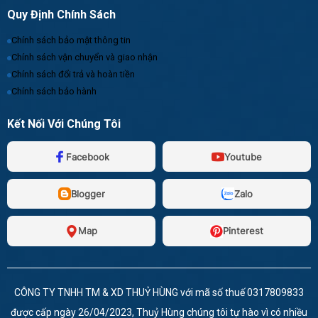
Quy Định Chính Sách
Chính sách bảo mật thông tin
Chính sách vận chuyển và giao nhận
Chính sách đổi trả và hoàn tiền
Chính sách bảo hành
Kết Nối Với Chúng Tôi
Facebook
Youtube
Blogger
Zalo
Map
Pinterest
CÔNG TY TNHH TM & XD THUỶ HÙNG với mã số thuế 0317809833
được cấp ngày 26/04/2023, Thuỷ Hùng chúng tôi tự hào vì có nhiều