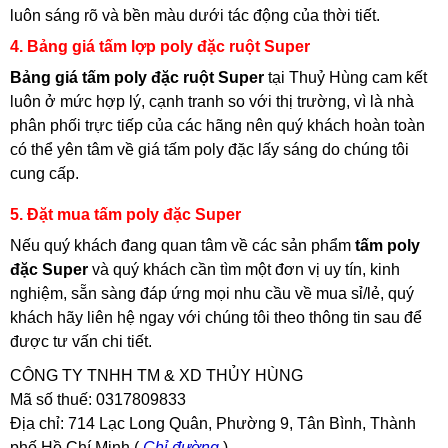
luôn sáng rõ và bền màu dưới tác động của thời tiết.
4. Bảng giá tấm lợp poly đặc ruột Super
Bảng giá tấm poly đặc ruột Super
tại Thuỷ Hùng cam kết
luôn ở mức hợp lý, cạnh tranh so với thị trường, vì là nhà
phân phối trực tiếp của các hãng nên quý khách hoàn toàn
có thể yên tâm về giá tấm poly đặc lấy sáng do chúng tôi
cung cấp.
5. Đặt mua tấm poly đặc Super
Nếu quý khách đang quan tâm về các sản phẩm
tấm poly
đặc Super
và quý khách cần tìm một đơn vị uy tín, kinh
nghiệm, sẵn sàng đáp ứng mọi nhu cầu về mua sỉ/lẻ, quý
khách hãy liên hệ ngay với chúng tôi theo thông tin sau để
được tư vấn chi tiết.
CÔNG TY TNHH TM & XD THỦY HÙNG
Mã số thuế: 0317809833
Địa chỉ: 714 Lạc Long Quân, Phường 9, Tân Bình, Thành
phố Hồ Chí Minh (
Chỉ đường
)