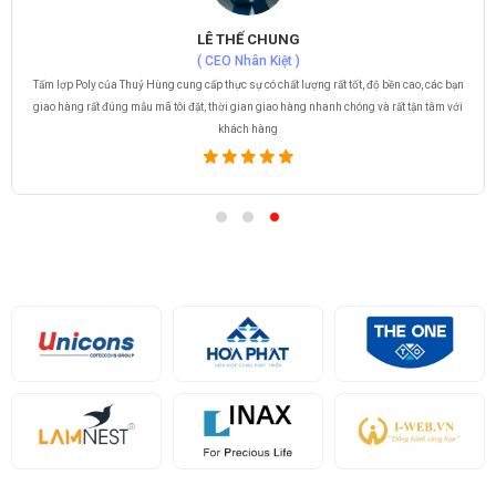
NGUYỄN HỮU HÀ
( CEO Hoà Phát )
Các sản phẩm của Thuỷ Hùng rất chất lượng, tôi thực sự rất hài lòng về chất lượng sản
phẩm, giá bán lại rất cạnh tranh, và thái độ phục vụ rất tốt