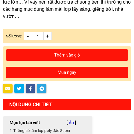
lực lớn… Vì vậy nên rất được ưa chuộng trên thị trường cho
các hạng mục dùng làm mái lợp lấy sáng, giếng trời, nhà
vườn…
-
+
Số lượng:
Thêm vào giỏ
Mua ngay
NỘI DUNG CHI TIẾT
Mục lục bài viết
[
Ẩn
]
1. Thông số tấm lợp poly đặc Super