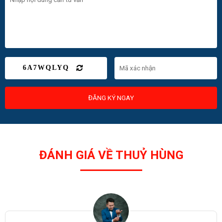
6A7WQLYQ
ĐĂNG KÝ NGAY
ĐÁNH GIÁ VỀ THUỶ HÙNG