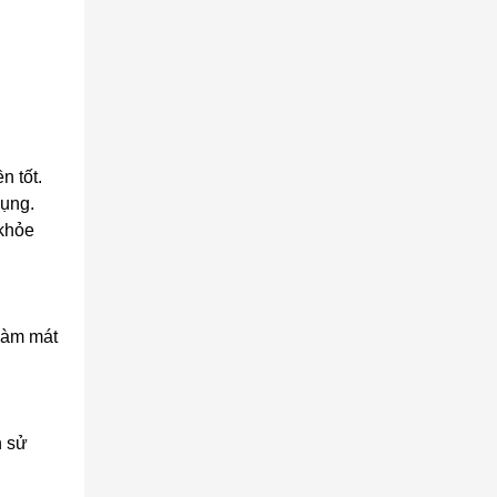
n tốt.
dụng.
 khỏe
 làm mát
n sử