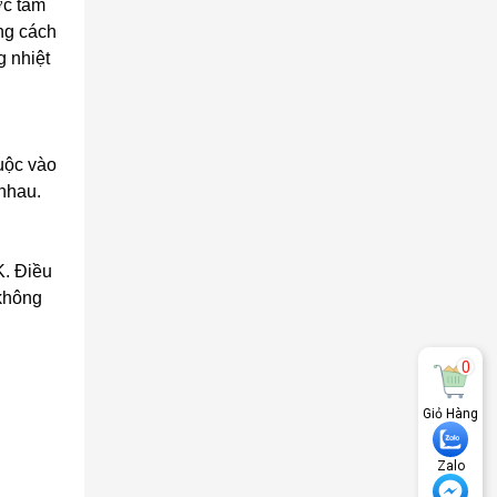
ớc tấm
ng cách
g nhiệt
uộc vào
nhau.
K. Điều
 không
0
Giỏ Hàng
Zalo