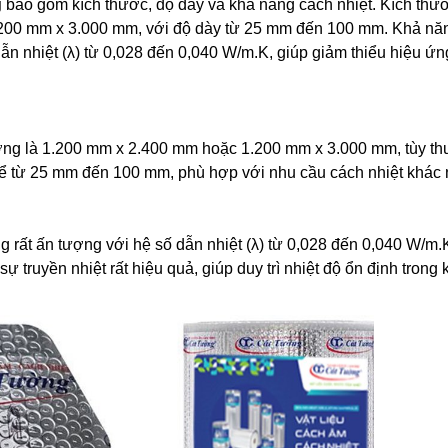
g
bao gồm kích thước, độ dày và khả năng cách nhiệt. Kích thư
200 mm x 3.000 mm, với độ dày từ 25 mm đến 100 mm. Khả nă
ẫn nhiệt (λ) từ 0,028 đến 0,040 W/m.K, giúp giảm thiểu hiệu ứn
ờng là 1.200 mm x 2.400 mm hoặc 1.200 mm x 3.000 mm, tùy th
thể từ 25 mm đến 100 mm, phù hợp với nhu cầu cách nhiệt khác 
 rất ấn tượng với hệ số dẫn nhiệt (λ) từ 0,028 đến 0,040 W/m.
 truyền nhiệt rất hiệu quả, giúp duy trì nhiệt độ ổn định trong