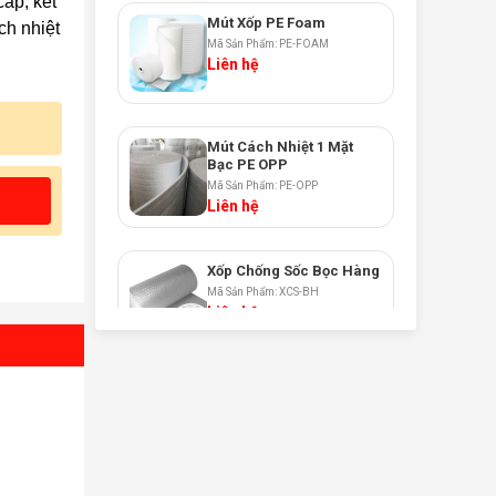
cấp, kết
Mút Xốp PE Foam
ch nhiệt
Mã Sản Phẩm: PE-FOAM
Liên hệ
Mút Cách Nhiệt 1 Mặt
Bạc PE OPP
Mã Sản Phẩm: PE-OPP
Liên hệ
Xốp Chống Sốc Bọc Hàng
Mã Sản Phẩm: XCS-BH
Liên hệ
Màng Quấn PE
Mã Sản Phẩm: PE
Liên hệ