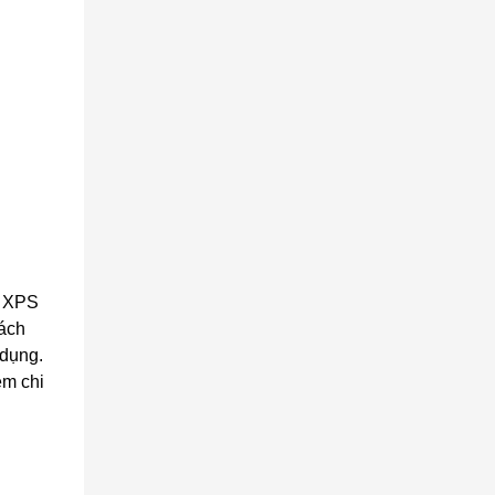
c XPS
cách
 dụng.
ệm chi