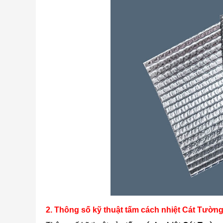
2. Thông số kỹ thuật tấm cách nhiệt Cát Tườn