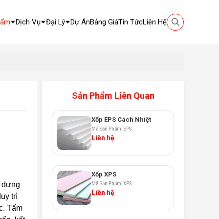
hẩm
Dịch Vụ
Đại Lý
Dự Án
Bảng Giá
Tin Tức
Liên Hệ
Sản Phẩm Liên Quan
Xốp EPS Cách Nhiệt
Mã Sản Phẩm: EPS
Liên hệ
Xốp XPS
y dựng
Mã Sản Phẩm: XPS
Liên hệ
uy trì
ệc. Tấm