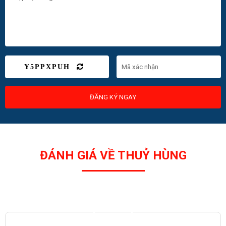
Y5PPXPUH
ĐĂNG KÝ NGAY
ĐÁNH GIÁ VỀ THUỶ HÙNG