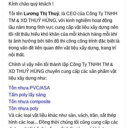
Kính chào quý khách !
Tôi tên
Lương Thị Thuỷ
, là CEO của Công Ty TNHH
TM & XD THUỶ HÙNG, với kinh nghiệm hoạt động
lâu năm trong lĩnh vực cung cấp vật liệu xây dựng nên
tôi rất thấu hiểu khó khăn của mỗi khách hàng mỗi khi
bị ảnh hưởng bởi tiến độ thi công công trình đặc biệt là
trong vấn đề liên quan đến vật liệu xây dựng, trang trí
nội thất.
Chính vì vậy nên tôi thành lập Công Ty TNHH TM &
XD THUỶ HÙNG chuyên cung cấp các sản phẩm vật
liệu xây dựng như:
T
ôn nhựa PVC/ASA
T
ấm poly lấy sáng
T
ôn nhựa composite
T
ôn nhựa poly
Và các loại vật liệu khác như sàn, vách, trần, sắt thép
hình các loại...
Đồng thời chúng tôi cũng cung cấp các