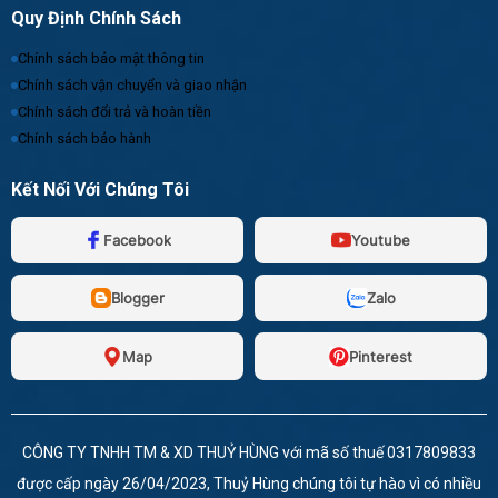
Quy Định Chính Sách
Chính sách bảo mật thông tin
Chính sách vận chuyển và giao nhận
Chính sách đổi trả và hoàn tiền
Chính sách bảo hành
Kết Nối Với Chúng Tôi
Facebook
Youtube
Blogger
Zalo
Map
Pinterest
CÔNG TY TNHH TM & XD THUỶ HÙNG với mã số thuế 0317809833
được cấp ngày 26/04/2023, Thuỷ Hùng chúng tôi tự hào vì có nhiều