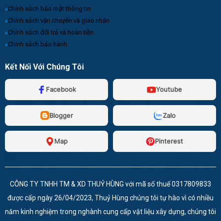
Chính sách bảo mật thông tin
Chính sách vận chuyển và giao nhận
Chính sách đổi trả và hoàn tiền
Chính sách bảo hành
Kết Nối Với Chúng Tôi
Facebook
Youtube
Blogger
Zalo
Map
Pinterest
CÔNG TY TNHH TM & XD THUỶ HÙNG với mã số thuế 0317809833
được cấp ngày 26/04/2023, Thuỷ Hùng chúng tôi tự hào vì có nhiều
năm kinh nghiệm trong nghành cung cấp vật liệu xây dựng, chúng tôi