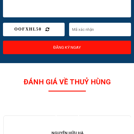
OOFXHL50
ĐĂNG KÝ NGAY
ĐÁNH GIÁ VỀ THUỶ HÙNG
NGUYỄN HỮU HÀ