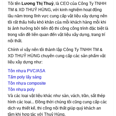
Tôi tên
Lương Thị Thuỷ
, là CEO của Công Ty TNHH
TM & XD THUỶ HÙNG, với kinh nghiệm hoạt động
lâu năm trong lĩnh vực cung cấp vật liệu xây dựng nên
tôi rất thấu hiểu khó khăn của mỗi khách hàng mỗi khi
bị ảnh hưởng bởi tiến độ thi công công trình đặc biệt là
trong vấn đề liên quan đến vật liệu xây dựng, trang trí
nội thất.
Chính vì vậy nên tôi thành lập Công Ty TNHH TM &
XD THUỶ HÙNG chuyên cung cấp các sản phẩm vật
liệu xây dựng như:
T
ôn nhựa PVC/ASA
T
ấm poly lấy sáng
T
ôn nhựa composite
T
ôn nhựa poly
Và các loại vật liệu khác như sàn, vách, trần, sắt thép
hình các loại...
Đồng thời chúng tôi cũng cung cấp các
dịch vụ thiết kế, thi công nội thất giúp quý khách an
tâm khi hợp tác với Thuỷ Hùng.