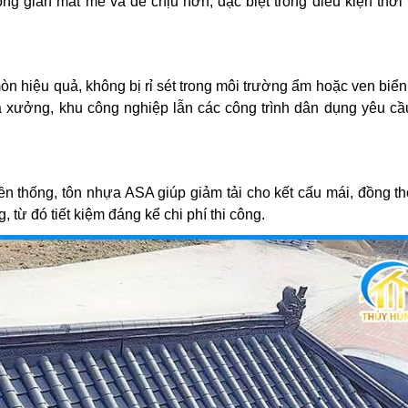
ng gian mát mẻ và dễ chịu hơn, đặc biệt trong điều kiện thời 
òn hiệu quả, không bị rỉ sét trong môi trường ẩm hoặc ven biể
 xưởng, khu công nghiệp lẫn các công trình dân dụng yêu cầ
ền thống, tôn nhựa ASA giúp giảm tải cho kết cấu mái, đồng th
 từ đó tiết kiệm đáng kể chi phí thi công.