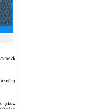
hẩm mỹ và
p từ nắng
 nóng bức