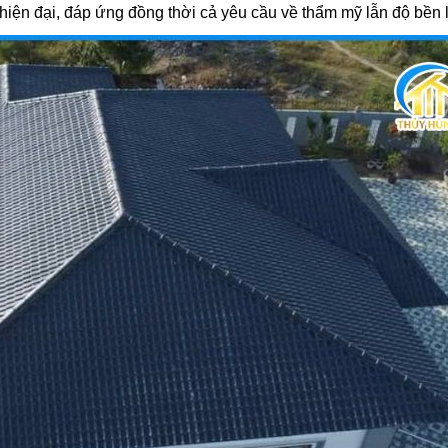
 hiện đại, đáp ứng đồng thời cả yêu cầu về thẩm mỹ lẫn độ bền l