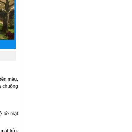
 bền màu,
ưa chuộng
vệ bề mặt
mặt trời,