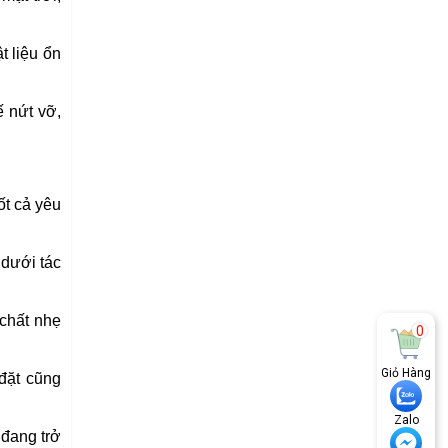
t liệu ổn
ế nứt vỡ,
ốt cả yêu
 dưới tác
 chất nhẹ
0
Giỏ Hàng
 đặt cũng
Zalo
 đang trở