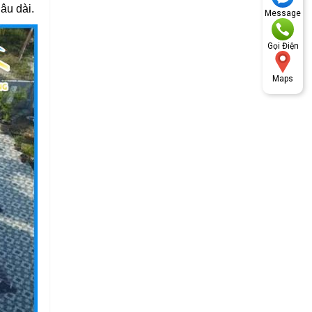
âu dài.
Message
Gọi Điện
Maps