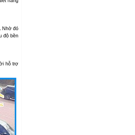
tiết nắng
n. Nhờ đó
u độ bền
ời hỗ trợ