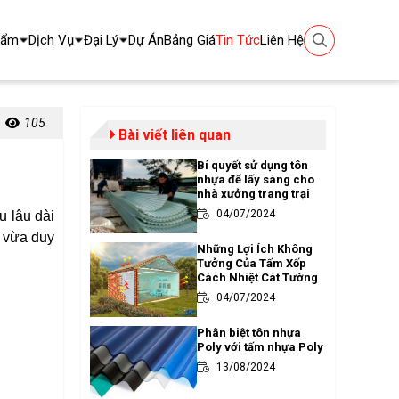
hẩm
Dịch Vụ
Đại Lý
Dự Án
Bảng Giá
Tin Tức
Liên Hệ
105
Bài viết liên quan
Bí quyết sử dụng tôn
nhựa để lấy sáng cho
nhà xưởng trang trại
04/07/2024
u lâu dài
t vừa duy
Những Lợi Ích Không
Tưởng Của Tấm Xốp
Cách Nhiệt Cát Tường
04/07/2024
Phân biệt tôn nhựa
Poly với tấm nhựa Poly
13/08/2024