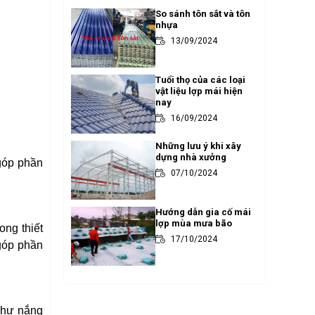
So sánh tôn sắt và tôn
nhựa
13/09/2024
Tuổi thọ của các loại
vật liệu lợp mái hiện
nay
16/09/2024
Những lưu ý khi xây
dựng nhà xưởng
 góp phần
07/10/2024
Hướng dẫn gia cố mái
lợp mùa mưa bão
ong thiết
17/10/2024
 góp phần
 như nắng