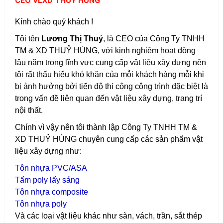
CEO VLXD THUỶ HÙNG
Kính chào quý khách !
Tôi tên
Lương Thị Thuỷ
, là CEO của Công Ty TNHH
TM & XD THUỶ HÙNG, với kinh nghiệm hoạt động
lâu năm trong lĩnh vực cung cấp vật liệu xây dựng nên
tôi rất thấu hiểu khó khăn của mỗi khách hàng mỗi khi
bị ảnh hưởng bởi tiến độ thi công công trình đặc biệt là
trong vấn đề liên quan đến vật liệu xây dựng, trang trí
nội thất.
Chính vì vậy nên tôi thành lập Công Ty TNHH TM &
XD THUỶ HÙNG chuyên cung cấp các sản phẩm vật
liệu xây dựng như:
T
ôn nhựa PVC/ASA
T
ấm poly lấy sáng
T
ôn nhựa composite
T
ôn nhựa poly
Và các loại vật liệu khác như sàn, vách, trần, sắt thép