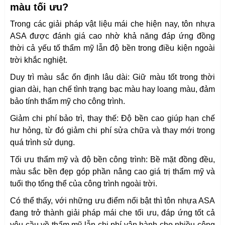
màu tối ưu?
Trong các giải pháp vật liệu mái che hiện nay, tôn nhựa
ASA được đánh giá cao nhờ khả năng đáp ứng đồng
thời cả yếu tố thẩm mỹ lẫn độ bền trong điều kiện ngoài
trời khắc nghiệt.
Duy trì màu sắc ổn định lâu dài: Giữ màu tốt trong thời
gian dài, hạn chế tình trạng bạc màu hay loang màu, đảm
bảo tính thẩm mỹ cho công trình.
Giảm chi phí bảo trì, thay thế: Độ bền cao giúp hạn chế
hư hỏng, từ đó giảm chi phí sửa chữa và thay mới trong
quá trình sử dụng.
Tối ưu thẩm mỹ và độ bền công trình: Bề mặt đồng đều,
màu sắc bền đẹp góp phần nâng cao giá trị thẩm mỹ và
tuổi thọ tổng thể của công trình ngoài trời.
Có thể thấy, với những ưu điểm nổi bật thì tôn nhựa ASA
đang trở thành giải pháp mái che tối ưu, đáp ứng tốt cả
yêu cầu về thẩm mỹ lẫn chi phí vận hành cho nhiều công