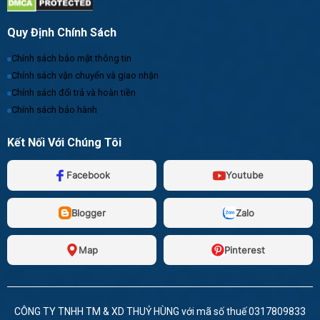
Quy Định Chính Sách
Chính sách bảo mật thông tin
Chính sách vận chuyển và giao nhận
Chính sách đổi trả và hoàn tiền
Chính sách bảo hành
Kết Nối Với Chúng Tôi
Facebook
Youtube
Blogger
Zalo
Map
Pinterest
CÔNG TY TNHH TM & XD THUỶ HÙNG với mã số thuế 0317809833