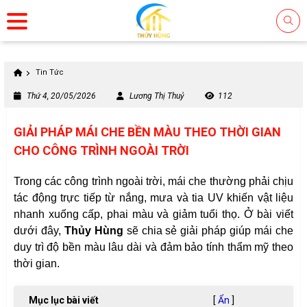
Tin Tức
Thứ 4, 20/05/2026
Lương Thị Thuỷ
112
GIẢI PHÁP MÁI CHE BỀN MÀU THEO THỜI GIAN
CHO CÔNG TRÌNH NGOÀI TRỜI
Trong các công trình ngoài trời, mái che thường phải chịu
tác động trực tiếp từ nắng, mưa và tia UV khiến vật liệu
nhanh xuống cấp, phai màu và giảm tuổi thọ. Ở bài viết
dưới đây,
Thủy Hùng
sẽ chia sẻ giải pháp giúp mái che
duy trì độ bền màu lâu dài và đảm bảo tính thẩm mỹ theo
thời gian.
Mục lục bài viết
[
Ẩn
]