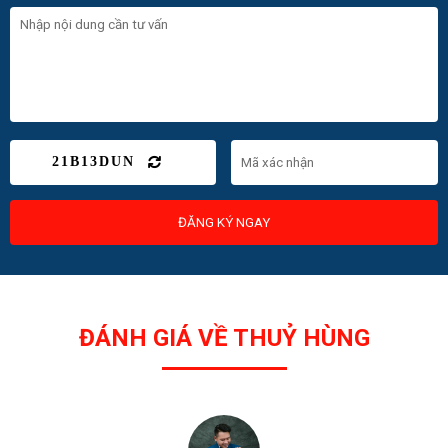
21B13DUN
ĐĂNG KÝ NGAY
ĐÁNH GIÁ VỀ THUỶ HÙNG