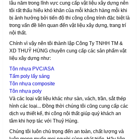
lâu năm trong lĩnh vực cung cấp vật liệu xây dựng nên
tôi rất thấu hiểu khó khăn của mỗi khách hàng mỗi khi
bị ảnh hưởng bởi tiến độ thi công công trình đặc biệt là
trong vấn đề liên quan đến vật liệu xây dựng, trang trí
nội thất.
Chính vì vậy nên tôi thành lập Công Ty TNHH TM &
XD THUỶ HÙNG chuyên cung cấp các sản phẩm vật
liệu xây dựng như:
T
ôn nhựa PVC/ASA
T
ấm poly lấy sáng
T
ôn nhựa composite
T
ôn nhựa poly
Và các loại vật liệu khác như sàn, vách, trần, sắt thép
hình các loại...
Đồng thời chúng tôi cũng cung cấp các
dịch vụ thiết kế, thi công nội thất giúp quý khách an
tâm khi hợp tác với Thuỷ Hùng.
Chúng tôi luôn chú trọng đến an toàn, chất lượng và
luôn mong muốn mọi người cùng phát triển. Hãy liên