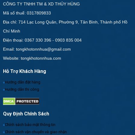
CÔNG TY TNHH TM & XD THỦY HÙNG
Mã số thuế: 0317809833
Địa chỉ: 714 Lạc Long Quân, Phường 9, Tân Bình, Thành phố Hồ
Chí Minh
Điện thoại: 0367 330 396 - 0903 835 004
Email: tongkhotonnhua@gmail.com
Website: tongkhotonnhua.com
Hỗ Trợ Khách Hàng
Hướng dẫn đặt hàng
Hướng dẫn thi công
Quy Định Chính Sách
Chính sách bảo mật thông tin
Chính sách vận chuyển và giao nhận