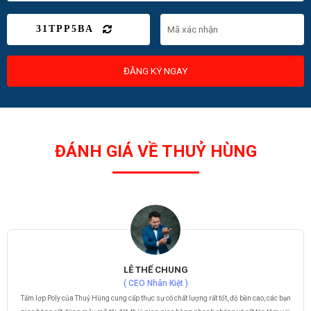
31TPP5BA
ĐĂNG KÝ NGAY
ĐÁNH GIÁ VỀ THUỶ HÙNG
LÊ THẾ CHUNG
( CEO Nhân Kiệt )
Tấm lợp Poly của Thuỷ Hùng cung cấp thực sự có chất lượng rất tốt, độ bền cao, các bạn