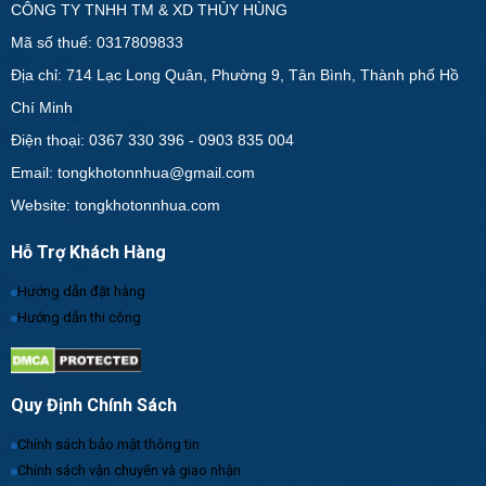
CÔNG TY TNHH TM & XD THỦY HÙNG
Mã số thuế: 0317809833
Địa chỉ: 714 Lạc Long Quân, Phường 9, Tân Bình, Thành phố Hồ
Chí Minh
Điện thoại: 0367 330 396 - 0903 835 004
Email: tongkhotonnhua@gmail.com
Website: tongkhotonnhua.com
Hỗ Trợ Khách Hàng
Hướng dẫn đặt hàng
Hướng dẫn thi công
Quy Định Chính Sách
Chính sách bảo mật thông tin
Chính sách vận chuyển và giao nhận