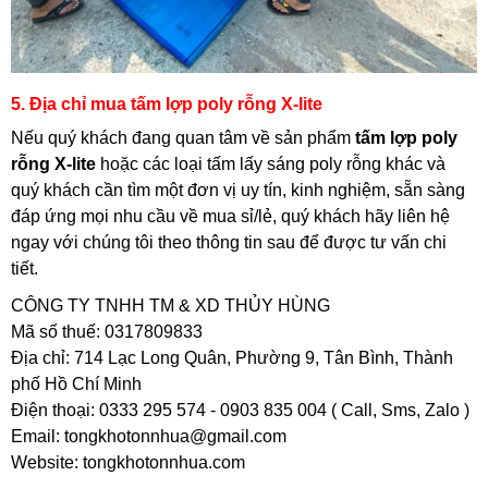
5. Địa chỉ mua tấm lợp poly rỗng X-lite
Nếu quý khách đang quan tâm về sản phẩm
tấm lợp poly
rỗng X-lite
hoặc các loại tấm lấy sáng poly rỗng khác và
quý khách cần tìm một đơn vị uy tín, kinh nghiệm, sẵn sàng
đáp ứng mọi nhu cầu về mua sỉ/lẻ, quý khách hãy liên hệ
ngay với chúng tôi theo thông tin sau để được tư vấn chi
tiết.
CÔNG TY TNHH TM & XD THỦY HÙNG
Mã số thuế: 0317809833
Địa chỉ: 714 Lạc Long Quân, Phường 9, Tân Bình, Thành
phố Hồ Chí Minh
Điện thoại: 0333 295 574 - 0903 835 004 ( Call, Sms, Zalo )
Email: tongkhotonnhua@gmail.com
Website: tongkhotonnhua.com