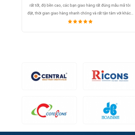
ã tôi
hài lòng về chất lượng sản phẩm, giá bán lại rất cạnh tranh, và
 khách
thái độ phục vụ rất tốt