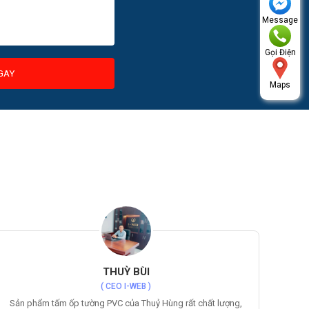
Message
Gọi Điện
GAY
Maps
LÊ THẾ CHUNG
( CEO Nhân Kiệt )
Tấm lợp Poly của Thuỷ Hùng cung cấp thực sự có chất lượng
Các 