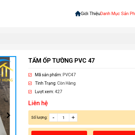
Giới Thiệu
Danh Mục Sản P
TẤM ỐP TƯỜNG PVC 47
Mã sản phẩm:
PVC47
Tình Trạng:
Còn Hàng
Lượt xem:
427
Liên hệ
-
+
Số lượng: