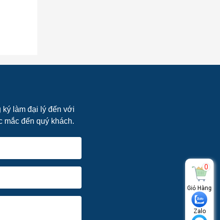
Tấm Ốp
Tường PVC
49
Mã Sản Phẩm:
PVC49
Liên hệ
ký làm đại lý đến với
hắc mắc đến quý khách.
0
Giỏ Hàng
Zalo