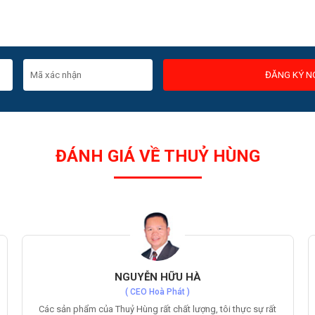
ĐĂNG KÝ N
ĐÁNH GIÁ VỀ THUỶ HÙNG
THUỲ BÙI
( CEO I-WEB )
Sản phẩm tấm ốp tường PVC của Thuỷ Hùng rất chất lượng,