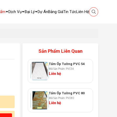
hẩm
Dịch Vụ
Đại Lý
Dự Án
Bảng Giá
Tin Tức
Liên Hệ
Sản Phẩm Liên Quan
Tấm Ốp Tường PVC 54
Mã Sản Phẩm: PVC54
Liên hệ
Tấm Ốp Tường PVC 80
Mã Sản Phẩm: PVC80
Liên hệ