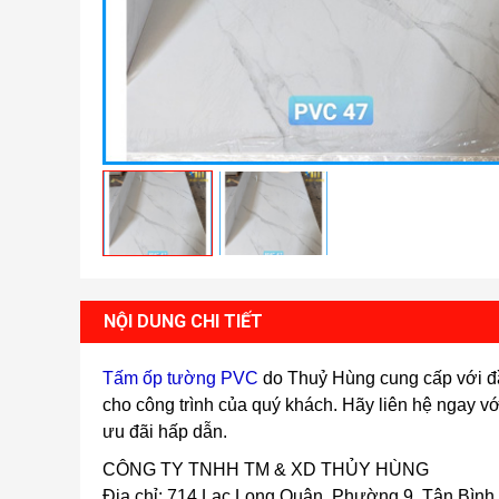
NỘI DUNG CHI TIẾT
Tấm ốp tường PVC
do Thuỷ Hùng cung cấp với đầ
cho công trình của quý khách. Hãy liên hệ ngay vớ
ưu đãi hấp dẫn.
CÔNG TY TNHH TM & XD THỦY HÙNG
Địa chỉ: 714 Lạc Long Quân, Phường 9, Tân Bình