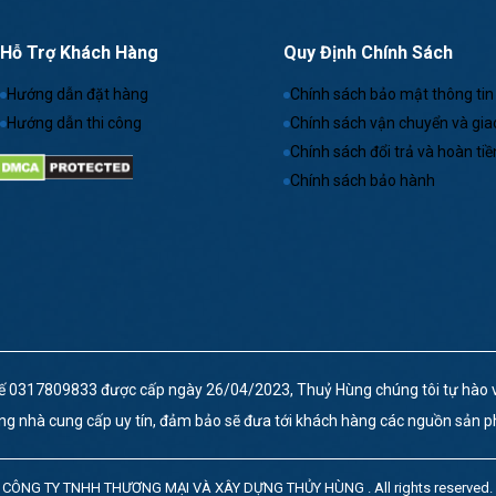
Hỗ Trợ Khách Hàng
Quy Định Chính Sách
Hướng dẫn đặt hàng
Chính sách bảo mật thông tin
Hướng dẫn thi công
Chính sách vận chuyển và gia
Chính sách đổi trả và hoàn tiề
Chính sách bảo hành
0317809833 được cấp ngày 26/04/2023, Thuỷ Hùng chúng tôi tự hào vì
ững nhà cung cấp uy tín, đảm bảo sẽ đưa tới khách hàng các nguồn sản p
-
CÔNG TY TNHH THƯƠNG MẠI VÀ XÂY DỰNG THỦY HÙNG
. All rights reserved.