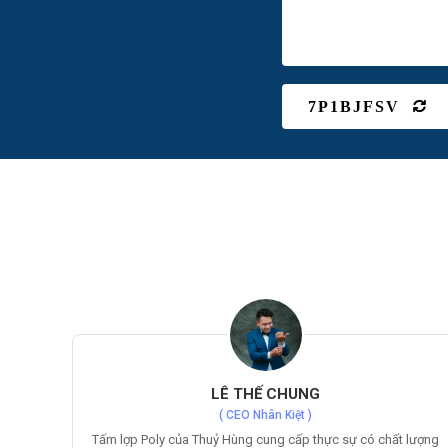
7P1BJFSV
NGUYỄN HỮU HÀ
( CEO Hoà Phát )
 lượng
Các sản phẩm của Thuỷ Hùng rất chất lượng, tôi thực sự rất