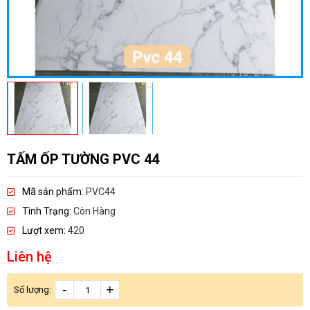
TẤM ỐP TƯỜNG PVC 44
Mã sản phẩm:
PVC44
Tình Trạng:
Còn Hàng
Lượt xem:
420
Liên hệ
-
+
Số lượng: