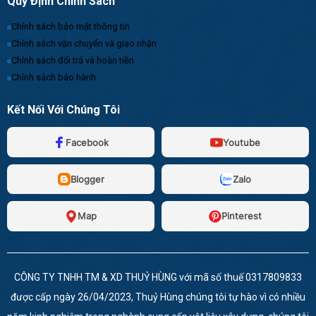
Quy Định Chính Sách
Chính sách bảo mật thông tin
Chính sách vận chuyển và giao nhận
Chính sách đổi trả và hoàn tiền
Chính sách bảo hành
Kết Nối Với Chúng Tôi
Facebook
Youtube
Blogger
Zalo
Map
Pinterest
CÔNG TY TNHH TM & XD THUỶ HÙNG với mã số thuế 0317809833
được cấp ngày 26/04/2023, Thuỷ Hùng chúng tôi tự hào vì có nhiều