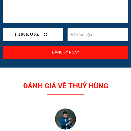
F180KQ0Z
ĐĂNG KÝ NGAY
ĐÁNH GIÁ VỀ THUỶ HÙNG